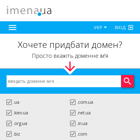
ВХІД
УКР
Хочете придбати домен?
Просто вкажіть доменне ім'я
.ua
.com.ua
.kiev.ua
.net.ua
.org.ua
.in.ua
.biz
.com